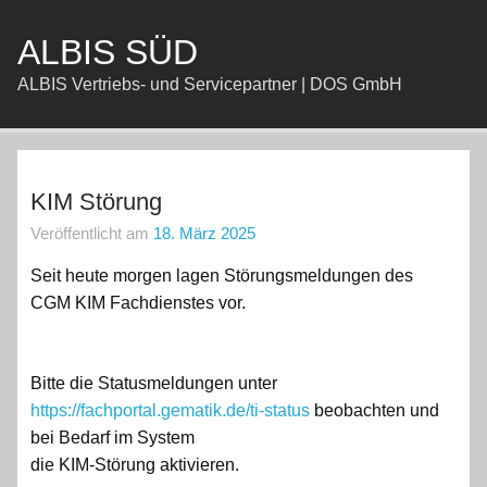
Zum
Inhalt
springen
ALBIS SÜD
ALBIS Vertriebs- und Servicepartner | DOS GmbH
KIM Störung
Veröffentlicht am
18. März 2025
Seit heute morgen lagen Störungsmeldungen des
CGM KIM Fachdienstes vor.
Bitte die Statusmeldungen unter
https://fachportal.gematik.de/ti-status
beobachten und
bei Bedarf im System
die KIM-Störung aktivieren.